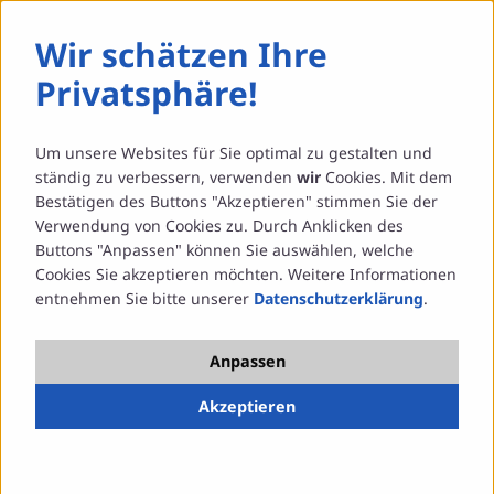
Wir schätzen Ihre
Bunte Blumen begeistern
Privatsphäre!
16. März 2023
16.03.2023
Um unsere Websites für Sie optimal zu gestalten und
Der Frühling hielt Einzug in St. Katharina. Am 16.
ständig zu verbessern, verwenden
wir
Cookies. Mit dem
Bestätigen des Buttons "Akzeptieren" stimmen Sie der
März startete im Foyer die Blumenpflanzaktion.
Verwendung von Cookies zu. Durch Anklicken des
Draußen kündigte die Sonne zwar erste
Buttons "Anpassen" können Sie auswählen, welche
Frühlingstendenzen an, doch die Temperaturen
Cookies Sie akzeptieren möchten. Weitere Informationen
entnehmen Sie bitte unserer
Datenschutzerklärung
.
ließen es noch nicht zu, die Pflanzaktion im Park
durchzuführen. Fleißige Hände setzten Narzissen,
Anpassen
Primeln, Hyazinthen, Ranunkeln und andere
Frühlingsblüher kunstvoll in großen und kleinen
Akzeptieren
Pflanzgefäßen zusammen und schufen bunte
Arrangements. Diese wurden dann in die
Hausgemeinschaften verteilt.